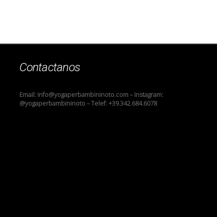
Contactanos
Email: info@yogaperbambininoto.com – Instagram:
@yogaperbambininoto – Telef: +39.342.684.6078