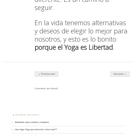
seguir.
En la vida tenemos alternativas
y deseos de elegir lo mejor para
nosotros,
y esto es lo bonito
porque el Yoga es Libertad
.
Post navigation
← Previous post
Next post →
Comments are closed.
ENTRADAS RECIENTES
Mandalas para colorear y relajarse
Hoy hago Yoga que emoción! como será??