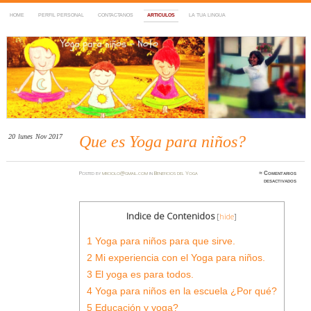
HOME
PERFIL PERSONAL
CONTACTANOS
ARTICULOS
LA TUA LINGUA
Yoga para niños en Noto
~ Nuestro Blog en español de Yoga para
niños desde la Ciudad del Barroco "Noto"
Sicilia
20
lunes
Nov 2017
Que es Yoga para niños?
Posted
by
mrciolo@gmail.com
in
Beneficios del Yoga
≈
Comentarios
en
desactivados
Que
es
Yoga
para
niños
Indice de Contenidos
[
hide
]
1
Yoga para niños para que sirve.
2
Mi experiencia con el Yoga para niños.
3
El yoga es para todos.
4
Yoga para niños en la escuela ¿Por qué?
5
Educación y yoga?