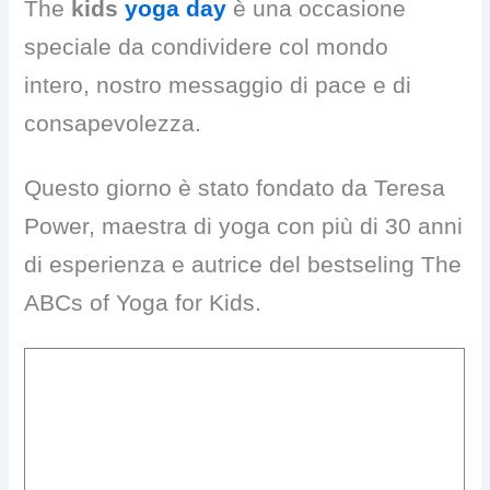
The
kids
yoga day
è una occasione
speciale da condividere col mondo
intero,
nostro messaggio di pace e di
consapevolezza.
Questo giorno è stato fondato da Teresa
Power, maestra di yoga con più di 30 anni
di esperienza e autrice del bestseling The
ABCs of Yoga for Kids.
Per noi
Yoga per Bambini Noto
è una
fantastica opportunità e siamo lieti di
essere nominati
Ambasciatori in Italia
a far parte di questa bellissima